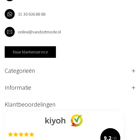
31 30 636 88 88
online@vandortmode.nl
Naar klantenservice
Categorieën
Informatie
Klantbeoordelingen
9.2
/10