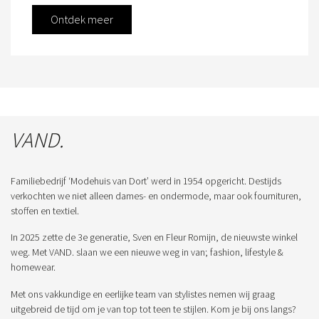
Ontdek meer
VAND.
Familiebedrijf ‘Modehuis van Dort’ werd in 1954 opgericht. Destijds
verkochten we niet alleen dames- en ondermode, maar ook fournituren,
stoffen en textiel.
In 2025 zette de 3e generatie, Sven en Fleur Romijn, de nieuwste winkel
weg. Met VAND. slaan we een nieuwe weg in van; fashion, lifestyle &
homewear.
Met ons vakkundige en eerlijke team van stylistes nemen wij graag
uitgebreid de tijd om je van top tot teen te stijlen. Kom je bij ons langs?