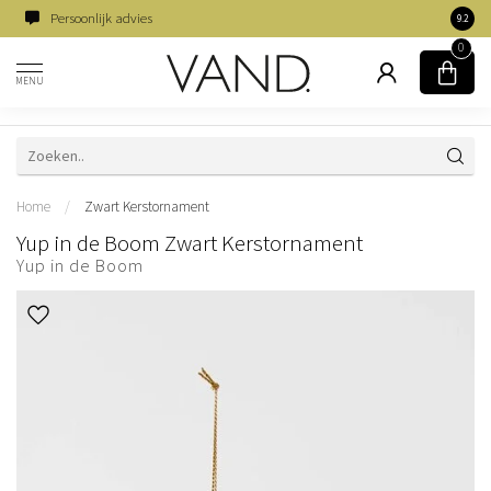
Persoonlijk advies
Famili
9.2
0
MENU
Home
/
Zwart Kerstornament
Yup in de Boom Zwart Kerstornament
Yup in de Boom