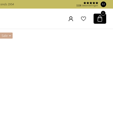
 sinds 1954
9.2
1116
beoordelingen
0
Sale