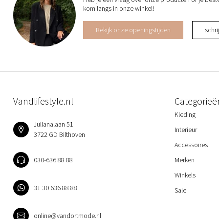
kom langs in onze winkel!
Bekijk onze openingstijden
schrij
Vandlifestyle.nl
Categorieë
Kleding
Julianalaan 51
Interieur
3722 GD Bilthoven
Accessoires
030-636 88 88
Merken
Winkels
31 30 636 88 88
Sale
online@vandortmode.nl