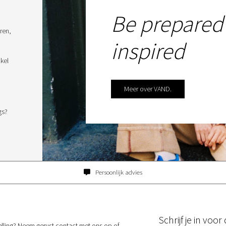
Be prepared
ren,
inspired
kel
Meer over VAND.
gs?
Persoonlijk advies
Schrijf je in voo
elling? Neem gerust contact met ons op of