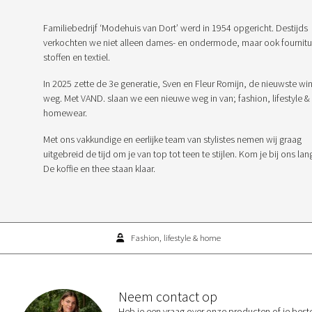
Familiebedrijf ‘Modehuis van Dort’ werd in 1954 opgericht. Destijds
verkochten we niet alleen dames- en ondermode, maar ook fournitu
stoffen en textiel.
In 2025 zette de 3e generatie, Sven en Fleur Romijn, de nieuwste win
weg. Met VAND. slaan we een nieuwe weg in van; fashion, lifestyle &
homewear.
Met ons vakkundige en eerlijke team van stylistes nemen wij graag
uitgebreid de tijd om je van top tot teen te stijlen. Kom je bij ons lan
De koffie en thee staan klaar.
Fashion, lifestyle & home
Neem contact op
Heb je een vraag over onze producten of je best