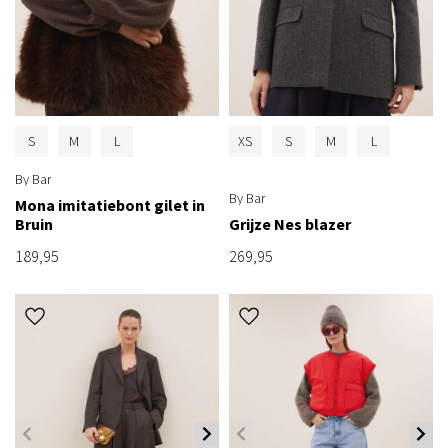
S
M
L
XS
S
M
L
By Bar
By Bar
Mona imitatiebont gilet in
Bruin
Grijze Nes blazer
189,95
269,95