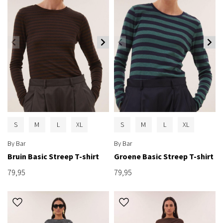
S
M
L
XL
S
M
L
XL
By Bar
By Bar
Bruin Basic Streep T-shirt
Groene Basic Streep T-shirt
79,95
79,95