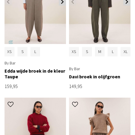
XS
S
L
XS
S
M
L
XL
By Bar
By Bar
Edda wijde broek in de kleur
Taupe
Davi broek in olijfgroen
159,95
149,95