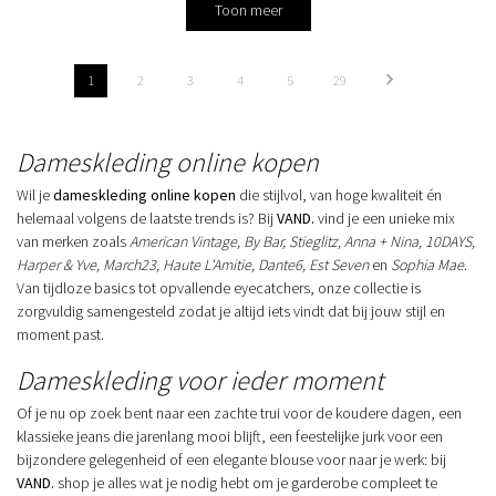
Toon meer
1
2
3
4
5
29
Dameskleding online kopen
Wil je
dameskleding online kopen
die stijlvol, van hoge kwaliteit én
helemaal volgens de laatste trends is? Bij
VAND.
vind je een unieke mix
van merken zoals
American Vintage, By Bar, Stieglitz, Anna + Nina, 10DAYS,
Harper & Yve, March23, Haute L'Amitie, Dante6, Est Seven
en
Sophia Mae
.
Van tijdloze basics tot opvallende eyecatchers, onze collectie is
zorgvuldig samengesteld zodat je altijd iets vindt dat bij jouw stijl en
moment past.
Dameskleding voor ieder moment
Of je nu op zoek bent naar een zachte trui voor de koudere dagen, een
klassieke jeans die jarenlang mooi blijft, een feestelijke jurk voor een
bijzondere gelegenheid of een elegante blouse voor naar je werk: bij
VAND.
shop je alles wat je nodig hebt om je garderobe compleet te