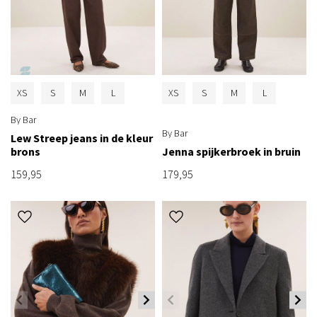
XS
S
M
L
XS
S
M
L
By Bar
By Bar
Lew Streep jeans in de kleur
brons
Jenna spijkerbroek in bruin
159,95
179,95