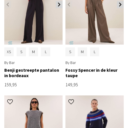
XS
S
M
L
S
M
L
By Bar
By Bar
Benji gestreepte pantalon
Fossy Spencer in de kleur
in bordeaux
taupe
159,95
149,95