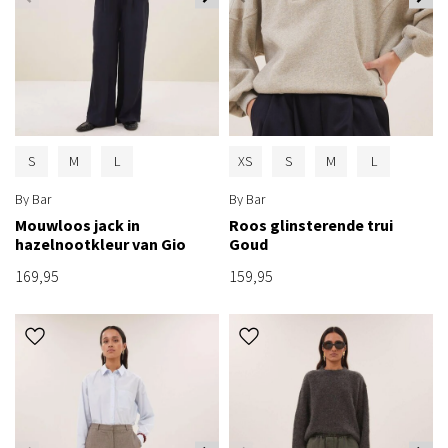
S
M
L
XS
S
M
L
By Bar
By Bar
Mouwloos jack in
Roos glinsterende trui
hazelnootkleur van Gio
Goud
169,95
159,95