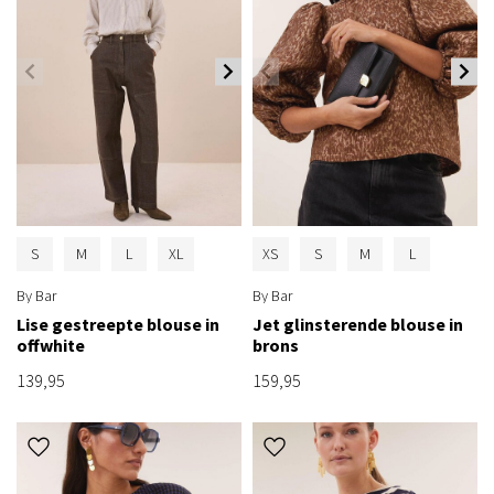
S
M
L
XL
XS
S
M
L
By Bar
By Bar
Lise gestreepte blouse in
Jet glinsterende blouse in
offwhite
brons
139,95
159,95