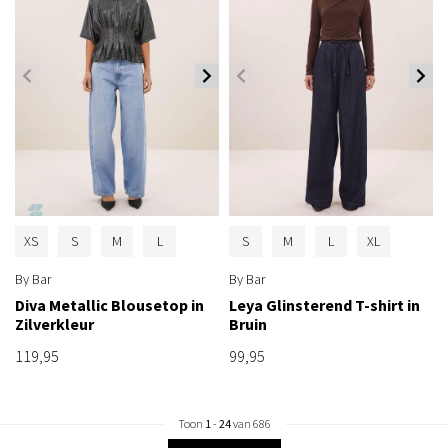
XS
S
M
L
S
M
L
XL
By Bar
By Bar
Diva Metallic Blousetop in
Leya Glinsterend T-shirt in
Zilverkleur
Bruin
119,95
99,95
Toon
1
-
24
van 686