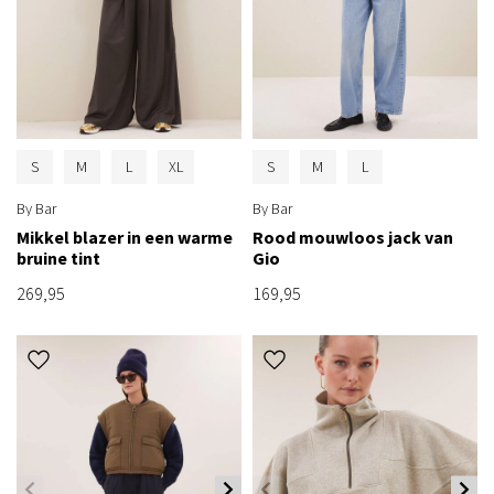
S
M
L
XL
S
M
L
By Bar
By Bar
Mikkel blazer in een warme
Rood mouwloos jack van
bruine tint
Gio
269,95
169,95