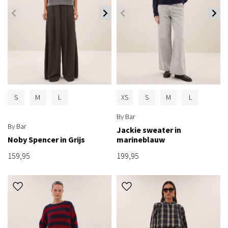
S
M
L
XS
S
M
L
By Bar
By Bar
Jackie sweater in
Noby Spencer in Grijs
marineblauw
159,95
199,95