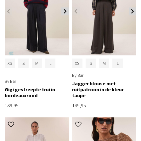
XS
S
M
L
XS
S
M
L
By Bar
By Bar
Jagger blouse met
Gigi gestreepte trui in
ruitpatroon in de kleur
bordeauxrood
taupe
189,95
149,95