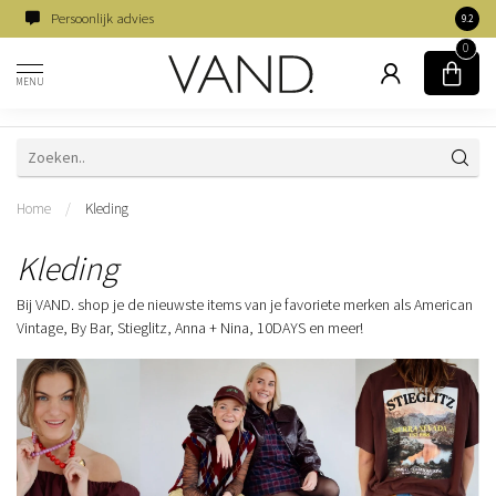
Persoonlijk advies
Famili
9.2
0
MENU
Home
/
Kleding
Kleding
Bij VAND. shop je de nieuwste items van je favoriete merken als American
Vintage, By Bar, Stieglitz, Anna + Nina, 10DAYS en meer!