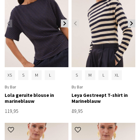
XS
S
M
L
S
M
L
XL
By Bar
By Bar
Lola geruite blouse in
Leya Gestreept T-shirt in
marineblauw
Marineblauw
119,95
89,95