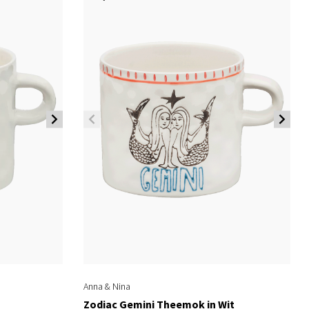
Anna & Nina
Zodiac Gemini Theemok in Wit