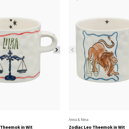
Anna & Nina
 Theemok in Wit
Zodiac Leo Theemok in Wit