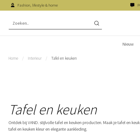
Fashion, lifestyle & home
P
Nieuw
Home
/
Interieur
/
Tafel en keuken
Tafel en keuken
Ontdek bij VAND. stijlvolle tafel en keuken producten. Maak je tafel en keu
tafel en keuken kleur en elegante aankleding.