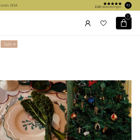
 sinds 1954
9.2
1116
beoordelingen
0
Sale