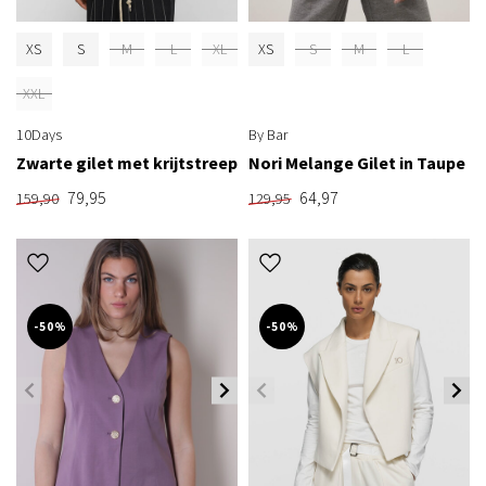
XS
S
M
L
XL
XS
S
M
L
XXL
10Days
By Bar
Zwarte gilet met krijtstreep
Nori Melange Gilet in Taupe
79,95
64,97
159,90
129,95
-50%
-50%