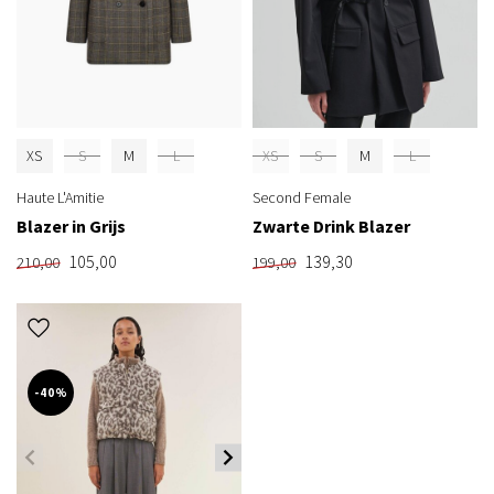
XS
S
M
L
XS
S
M
L
Haute L'Amitie
Second Female
Blazer in Grijs
Zwarte Drink Blazer
105,00
139,30
210,00
199,00
-40%