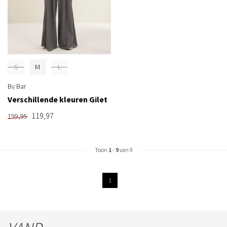
S
M
L
By Bar
Verschillende kleuren Gilet
119,97
199,95
Toon
1
-
9
van 9
1