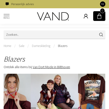
Persoonlijk advies
Famili
9.2
0
MENU
Home
/
Sale
/
Dameskleding
/
Blazers
Blazers
Ontdek alle items bij
Van Dort Mode in Bilthoven