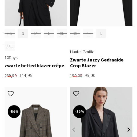
XS
S
M
L
XL
XS
M
L
XXL
Haute L'Amitie
10Days
Zwarte Jazzy Gedraaide
zwarte belted blazer crêpe
Crop Blazer
144,95
95,00
289,90
190,00
-50%
-30%