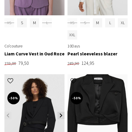
XS
S
M
L
XS
S
M
L
XL
XXL
Co'couture
10Days
Liam Curve Vest in Oud Roze
Pearl sleeveless blazer
79,50
124,95
159,00
249,90
-50%
-50%