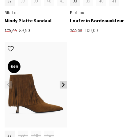
37
38
39
40
41
38
39
40
41
Bibi Lou
Bibi Lou
Mindy Platte Sandaal
Loafer in Bordeauxkleur
89,50
100,00
179,00
200,00
-50%
37
39
40
41