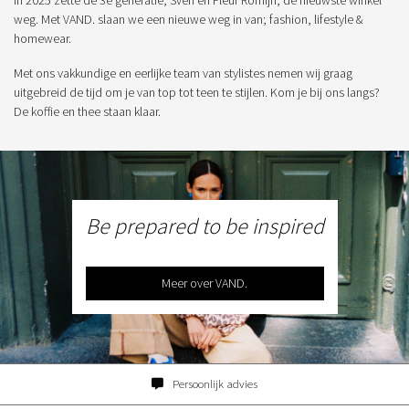
In 2025 zette de 3e generatie, Sven en Fleur Romijn, de nieuwste winkel
weg. Met VAND. slaan we een nieuwe weg in van; fashion, lifestyle &
homewear.
Met ons vakkundige en eerlijke team van stylistes nemen wij graag
uitgebreid de tijd om je van top tot teen te stijlen. Kom je bij ons langs?
De koffie en thee staan klaar.
Be prepared to be inspired
Meer over VAND.
Persoonlijk advies