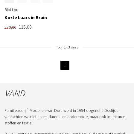
Bibi Lou
Korte Laars in Bruin
115,00
230,00
Toon
1
-
3
van 3
1
VAND.
Familiebedrijf ‘Modehuis van Dort’ werd in 1954 opgericht. Destijds
verkochten we niet alleen dames- en ondermode, maar ook fournituren,
stoffen en textiel.