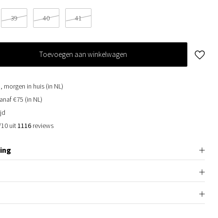
39
40
41
Toevoegen aan winkelwagen
, morgen in huis (in NL)
anaf €75 (in NL)
jd
/10 uit
1116
reviews
ing