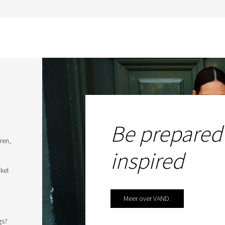
Be prepared
ren,
inspired
kel
Meer over VAND.
gs?