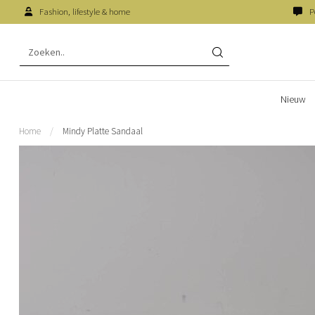
Fashion, lifestyle & home
P
Nieuw
Home
/
Mindy Platte Sandaal