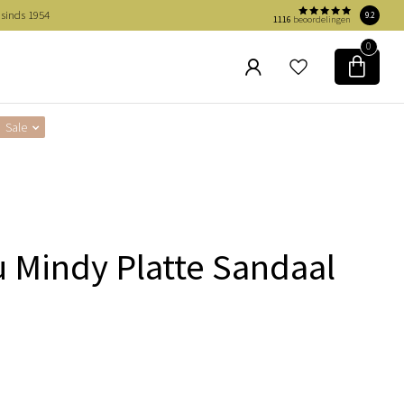
 sinds 1954
9.2
1116
beoordelingen
0
Sale
u Mindy Platte Sandaal