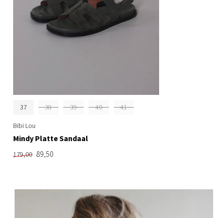
37
38
39
40
41
Bibi Lou
Mindy Platte Sandaal
89,50
179,00