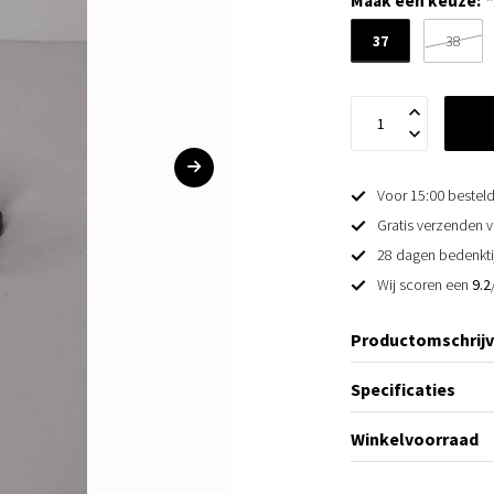
Maak een keuze:
*
37
38
Voor 15:00 besteld
Gratis verzenden v
28 dagen bedenkti
Wij scoren een
9.2
Productomschrijv
Specificaties
Winkelvoorraad