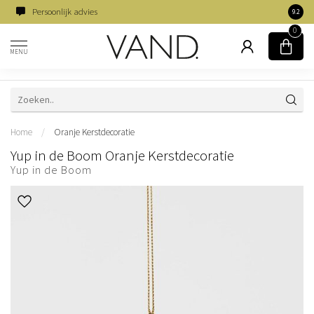
Persoonlijk advies
Famili
9.2
0
MENU
Home
/
Oranje Kerstdecoratie
Yup in de Boom Oranje Kerstdecoratie
Yup in de Boom