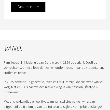
Ontdek meer
VAND.
Familiebedrijf ‘Modehuis van Dort’ werd in 1954 opgericht. Destijds
verkochten we niet alleen dames- en ondermode, maar ook fournituren,
stoffen en textiel.
In 2025 zette de 3e generatie, Sven en Fleur Romijn, de nieuwste winkel
weg. Met VAND. slaan we een nieuwe weg in van; fashion, lifestyle &
homewear.
Met ons vakkundige en eerlijke team van stylistes nemen wij graag
uitgebreid de tijd om je van top tot teen te stijlen. Kom je bij ons langs?