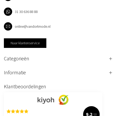
31 30 636 88 88
online@vandortmode.nl
Naar klantenservice
Categorieën
Informatie
Klantbeoordelingen
9.2
/10