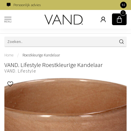
Persoonlijk advies
Famili
9.2
0
MENU
Home
/
Roestkleurige Kandelaar
VAND. Lifestyle Roestkleurige Kandelaar
VAND. Lifestyle