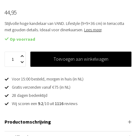
44,95
Stijlvolle hoge kandelaar van VAND. Lifestyle (9×9×36 cm) in terracotta
met gouden details. Ideaal voor dinerkaarsen.
Lees meer
.
Op voorraad
Toevoegen aan winkelwagen
Voor 15:00 besteld, morgen in huis (in NL)
Gratis verzenden vanaf €75 (in NL)
28 dagen bedenktijd
Wij scoren een
9.2
/10 uit
1116
reviews
Productomschrijving