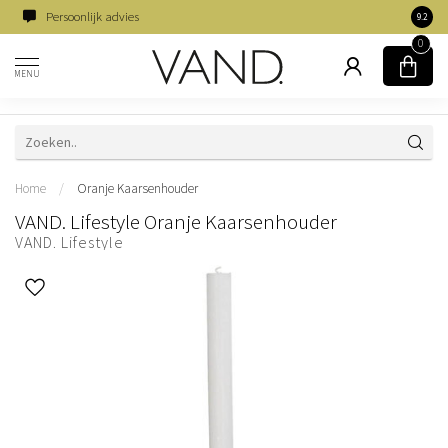
Persoonlijk advies
Famili
9.2
0
MENU
Home
/
Oranje Kaarsenhouder
VAND. Lifestyle Oranje Kaarsenhouder
VAND. Lifestyle