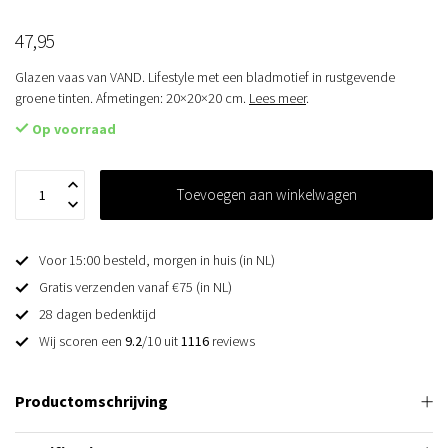
47,95
Glazen vaas van VAND. Lifestyle met een bladmotief in rustgevende
groene tinten. Afmetingen: 20×20×20 cm.
Lees meer
.
Op voorraad
Toevoegen aan winkelwagen
Voor 15:00 besteld, morgen in huis (in NL)
Gratis verzenden vanaf €75 (in NL)
28 dagen bedenktijd
Wij scoren een
9.2
/10 uit
1116
reviews
Productomschrijving