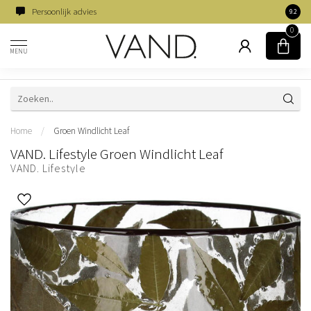
Persoonlijk advies
Famili
9.2
0
MENU
Home
/
Groen Windlicht Leaf
VAND. Lifestyle Groen Windlicht Leaf
VAND. Lifestyle