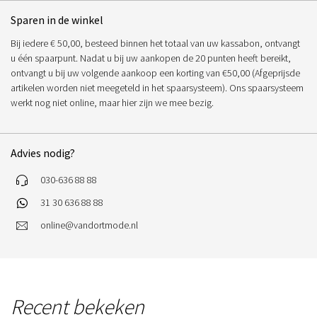
Sparen in de winkel
Bij iedere € 50,00, besteed binnen het totaal van uw kassabon, ontvangt
u één spaarpunt. Nadat u bij uw aankopen de 20 punten heeft bereikt,
ontvangt u bij uw volgende aankoop een korting van €50,00 (Afgeprijsde
artikelen worden niet meegeteld in het spaarsysteem). Ons spaarsysteem
werkt nog niet online, maar hier zijn we mee bezig.
Advies nodig?
030-636 88 88
31 30 636 88 88
online@vandortmode.nl
Recent bekeken