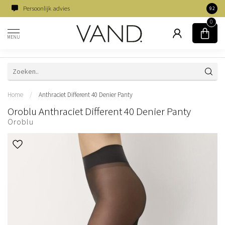
Persoonlijk advies
Famili
9.2
0
MENU
Home
/
Anthraciet Different 40 Denier Panty
Oroblu Anthraciet Different 40 Denier Panty
Oroblu