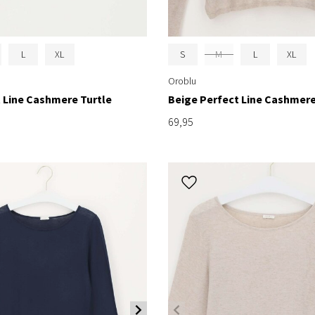
L
XL
S
M
L
XL
Oroblu
 Line Cashmere Turtle
Beige Perfect Line Cashmere
69,95