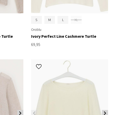
S
M
L
XL
Oroblu
 Turtle
Ivory Perfect Line Cashmere Turtle
69,95