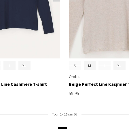
L
XL
S
M
L
XL
Oroblu
 Line Cashmere T-shirt
Beige Perfect Line Kasjmier 
59,95
Toon
1
-
16
van 16