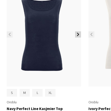
S
M
L
XL
Oroblu
Oroblu
Navy Perfect Line Kasjmier Top
Ivory Perfec