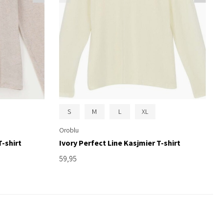
S
M
L
XL
Oroblu
T-shirt
Ivory Perfect Line Kasjmier T-shirt
59,95