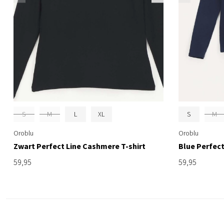
S
M
L
XL
S
M
Oroblu
Oroblu
Zwart Perfect Line Cashmere T-shirt
Blue Perfect
59,95
59,95