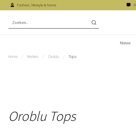
Fashion, lifestyle & home
P
Nieuw
Home
/
Merken
/
Oroblu
/
Tops
Oroblu Tops