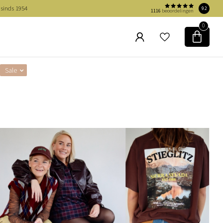
 sinds 1954
9.2
1116
beoordelingen
0
Sale