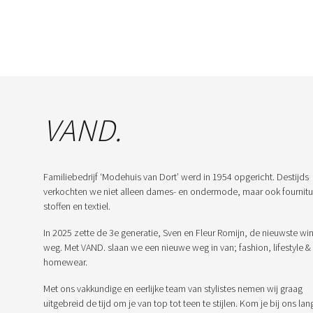
VAND.
Familiebedrijf ‘Modehuis van Dort’ werd in 1954 opgericht. Destijds
verkochten we niet alleen dames- en ondermode, maar ook fournitu
stoffen en textiel.
In 2025 zette de 3e generatie, Sven en Fleur Romijn, de nieuwste win
weg. Met VAND. slaan we een nieuwe weg in van; fashion, lifestyle &
homewear.
Met ons vakkundige en eerlijke team van stylistes nemen wij graag
uitgebreid de tijd om je van top tot teen te stijlen. Kom je bij ons lan