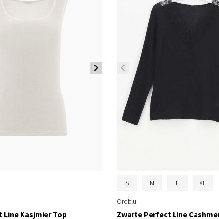
S
M
L
XL
Oroblu
t Line Kasjmier Top
Zwarte Perfect Line Cashme