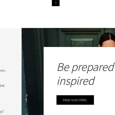
1
Be prepared
ren,
inspired
kel
Meer over VAND.
gs?