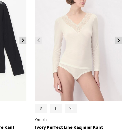
S
L
XL
Oroblu
re Kant
Ivory Perfect Line Kasjmier Kant