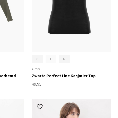
S
L
XL
Oroblu
Overhemd
Zwarte Perfect Line Kasjmier Top
49,95