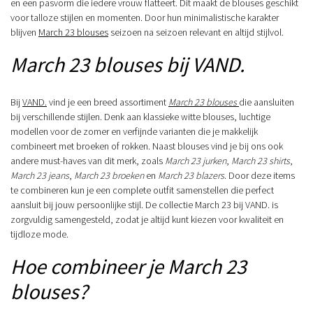
en een pasvorm die iedere vrouw flatteert. Dit maakt de blouses geschikt
voor talloze stijlen en momenten. Door hun minimalistische karakter
blijven
March 23 blouses
seizoen na seizoen relevant en altijd stijlvol.
March 23 blouses bij VAND.
Bij
VAND.
vind je een breed assortiment
March 23 blouses
die aansluiten
bij verschillende stijlen. Denk aan klassieke witte blouses, luchtige
modellen voor de zomer en verfijnde varianten die je makkelijk
combineert met broeken of rokken. Naast blouses vind je bij ons ook
andere must-haves van dit merk, zoals
March 23 jurken
,
March 23 shirts
,
March 23 jeans
,
March 23 broeken
en
March 23 blazers
. Door deze items
te combineren kun je een complete outfit samenstellen die perfect
aansluit bij jouw persoonlijke stijl. De collectie March 23 bij VAND. is
zorgvuldig samengesteld, zodat je altijd kunt kiezen voor kwaliteit en
tijdloze mode.
Hoe combineer je March 23
blouses?