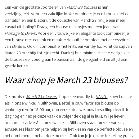
Een van de grootste voordelen van
March 23 blouses
is hun
veelzijdigheid. Voor een zakelijke look combineer je een blouse met een
pantalon en een blazer uit de collectie van March 23. Wil je een meer
casual uitstraling? Draag een blouse dan losjes met een jeans van
Homage to Denim
. Voor een vrouwelijke en elegante look combineer je
een blouse met een rok en maak je de outfit compleet met accessoires
van
Dante 6
. Ook in combinatie met knitwear van
By Bar
komt de stijl van
March 23 prachtig tot zijn recht. Dankzij hun minimalistische design zijn
de blouses eenvoudig aan te passen aan de gelegenheid en altijd een
goede keuze.
Waar shop je March 23 blouses?
De mooiste
March 23 blouses
shop je eenvoudig bij
VAND.
, zowel online
als in onze winkel in Bilthoven. Bestel je jouw favoriete blouse op
werkdagen vóór 15:00 uur, dan verzenden we jouw bestelling dezelfde
dag nog en heb je deze vaak de volgende dag al in huis. Wil je liever
persoonlijk advies? In onze winkel in Bilthoven staan onze ervaren stijl
adviseuses klaar om je te helpen bij het kiezen van de perfecte blouse en
het combineren met andere merken. Ook kun je je online bestelling gratis