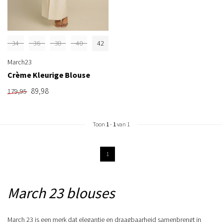
34
36
38
40
42
March23
Crème Kleurige Blouse
89,98
179,95
Toon
1
-
1
van 1
1
March 23 blouses
March 23 is een merk dat elegantie en draagbaarheid samenbrengt in