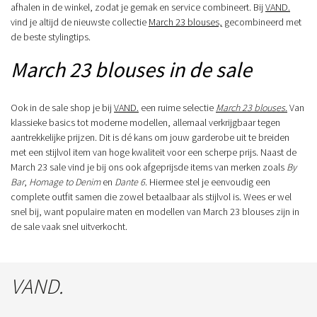
afhalen in de winkel, zodat je gemak en service combineert. Bij
VAND.
vind je altijd de nieuwste collectie
March 23 blouses,
gecombineerd met
de beste stylingtips.
March 23 blouses in de sale
Ook in de sale shop je bij
VAND.
een ruime selectie
March 23 blouses
.
Van
klassieke basics tot moderne modellen, allemaal verkrijgbaar tegen
aantrekkelijke prijzen. Dit is dé kans om jouw garderobe uit te breiden
met een stijlvol item van hoge kwaliteit voor een scherpe prijs. Naast de
March 23 sale vind je bij ons ook afgeprijsde items van merken zoals
By
Bar
,
Homage to Denim
en
Dante 6
. Hiermee stel je eenvoudig een
complete outfit samen die zowel betaalbaar als stijlvol is. Wees er wel
snel bij, want populaire maten en modellen van March 23 blouses zijn in
de sale vaak snel uitverkocht.
VAND.