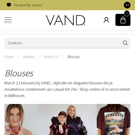
Persoonlijk advies
Famili
9.2
0
MENU
Home
/
Merken
/
March 23
/
Blouses
Blouses
March 23 blouses bij VAND.: stijlvolle en elegante blouses die je
moeiteloos combineert van casual tot chic. Shop online of in onze winkel
in Bilthoven.