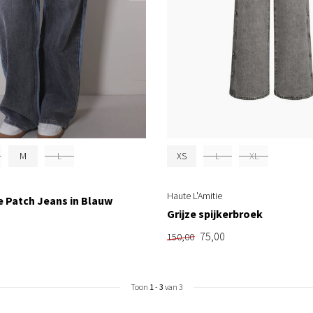
M
L
XS
L
XL
Haute L'Amitie
 Patch Jeans in Blauw
Grijze spijkerbroek
75,00
150,00
Toon
1
-
3
van 3