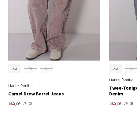
XS
M
L
XS
S
Haute L'Amitie
Haute L'Amitie
Twee-Tonige
Camel Drew Barrel Jeans
Denim
75,00
75,00
150,00
150,00