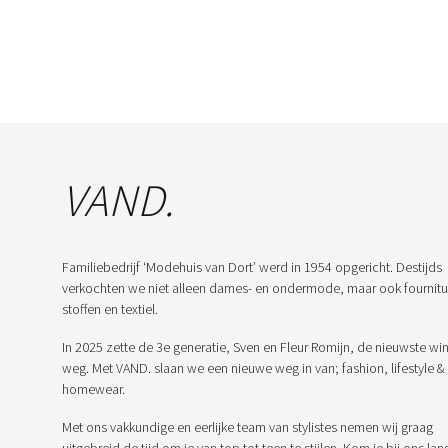
VAND.
Familiebedrijf ‘Modehuis van Dort’ werd in 1954 opgericht. Destijds
verkochten we niet alleen dames- en ondermode, maar ook fournitu
stoffen en textiel.
In 2025 zette de 3e generatie, Sven en Fleur Romijn, de nieuwste win
weg. Met VAND. slaan we een nieuwe weg in van; fashion, lifestyle &
homewear.
Met ons vakkundige en eerlijke team van stylistes nemen wij graag
uitgebreid de tijd om je van top tot teen te stijlen. Kom je bij ons lan