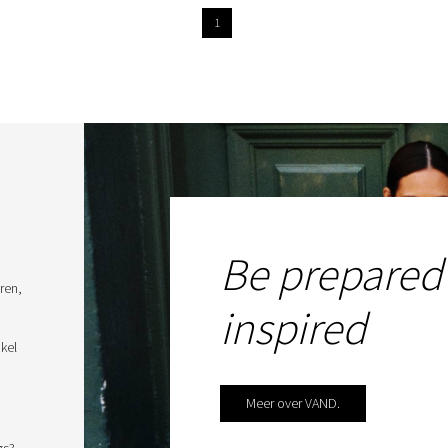
1
Be prepared
ren,
inspired
kel
Meer over VAND.
gs?