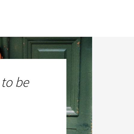
 to be