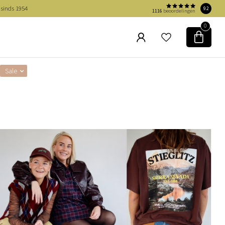
 sinds 1954
9.2
1116
beoordelingen
0
Sale