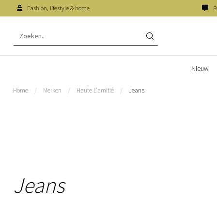
Fashion, lifestyle & home
P
Nieuw
Home
/
Merken
/
Haute L'amitié
/
Jeans
Jeans