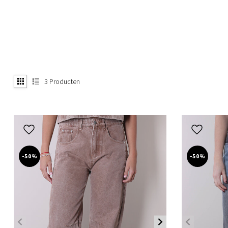
3
Producten
-50%
-50%