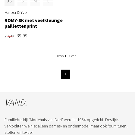
XS
S
M
L
Harper & Yve
ROMY-SK met veelkleurige
paillettenprint
39,99
79,99
Toon
1
-
1
van 1
1
VAND.
Familiebedrijf ‘Modehuis van Dort’ werd in 1954 opgericht. Destijds
verkochten we niet alleen dames- en ondermode, maar ook fournituren,
stoffen en textiel.