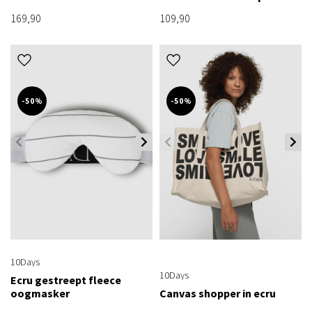
169,90
109,90
-50%
-50%
10Days
10Days
Ecru gestreept fleece
oogmasker
Canvas shopper in ecru