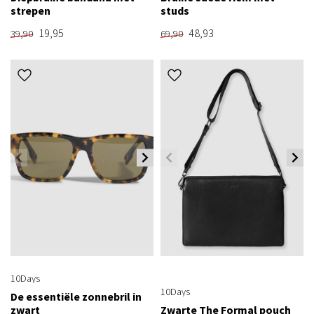
strepen
studs
19,95
48,93
39,90
69,90
10Days
10Days
De essentiële zonnebril in
zwart
Zwarte The Formal pouch