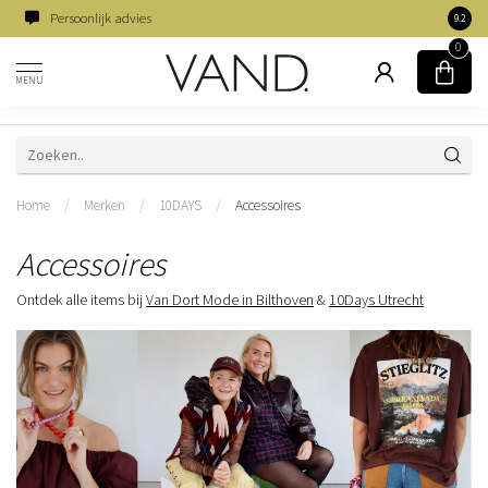
Persoonlijk advies
Famili
9.2
0
MENU
Home
/
Merken
/
10DAYS
/
Accessoires
Accessoires
Ontdek alle items bij
Van Dort Mode in Bilthoven
&
10Days Utrecht