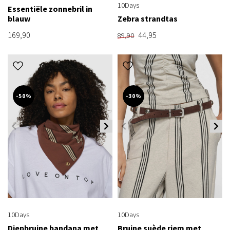
10Days
Essentiële zonnebril in
blauw
Zebra strandtas
169,90
44,95
89,90
-50%
-30%
10Days
10Days
Diepbruine bandana met
Bruine suède riem met