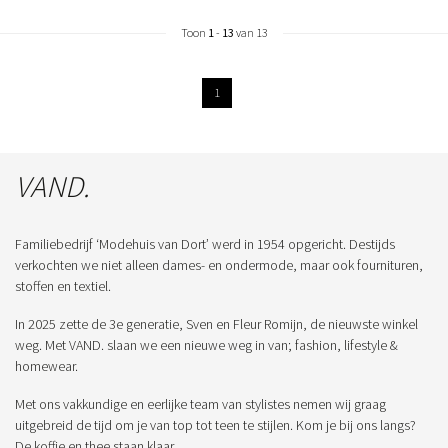
Toon
1
-
13
van 13
1
VAND.
Familiebedrijf ‘Modehuis van Dort’ werd in 1954 opgericht. Destijds
verkochten we niet alleen dames- en ondermode, maar ook fournituren,
stoffen en textiel.
In 2025 zette de 3e generatie, Sven en Fleur Romijn, de nieuwste winkel
weg. Met VAND. slaan we een nieuwe weg in van; fashion, lifestyle &
homewear.
Met ons vakkundige en eerlijke team van stylistes nemen wij graag
uitgebreid de tijd om je van top tot teen te stijlen. Kom je bij ons langs?
De koffie en thee staan klaar.