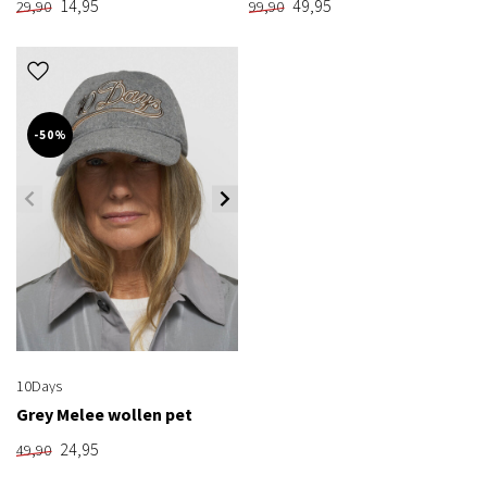
14,95
49,95
29,90
99,90
-50%
10Days
Grey Melee wollen pet
24,95
49,90