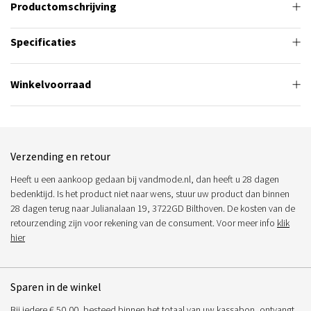
Productomschrijving
Specificaties
Winkelvoorraad
Verzending en retour
Heeft u een aankoop gedaan bij vandmode.nl, dan heeft u 28 dagen
bedenktijd. Is het product niet naar wens, stuur uw product dan binnen
28 dagen terug naar Julianalaan 19, 3722GD Bilthoven. De kosten van de
retourzending zijn voor rekening van de consument. Voor meer info
klik
hier
Sparen in de winkel
Bij iedere € 50,00, besteed binnen het totaal van uw kassabon, ontvangt