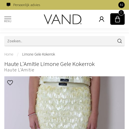
Persoonlijk advies
Famili
9.2
0
MENU
Home
/
Limone Gele Kokerrok
Haute L'Amitie Limone Gele Kokerrok
Haute L'Amitie