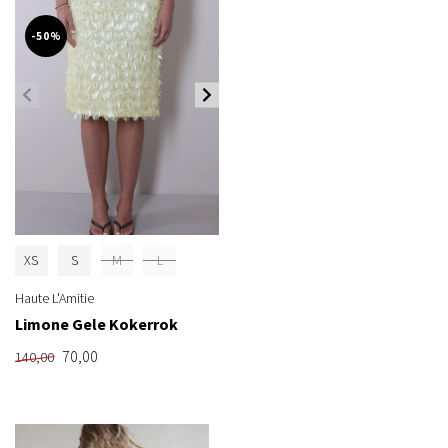
-50%
XS
S
M
L
Haute L'Amitie
Limone Gele Kokerrok
70,00
140,00