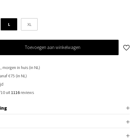
L
XL
Toevoegen aan winkelwagen
, morgen in huis (in NL)
anaf €75 (in NL)
jd
/10 uit
1116
reviews
ing