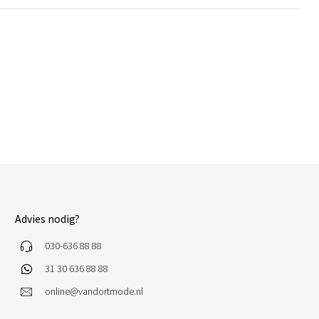
Advies nodig?
030-636 88 88
31 30 636 88 88
online@vandortmode.nl