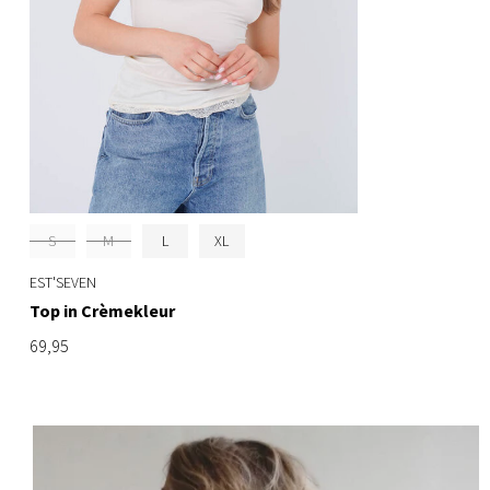
S
M
L
XL
EST'SEVEN
Top in Crèmekleur
69,95