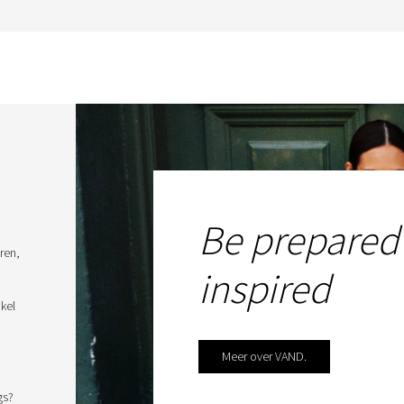
Be prepared
ren,
inspired
kel
Meer over VAND.
gs?