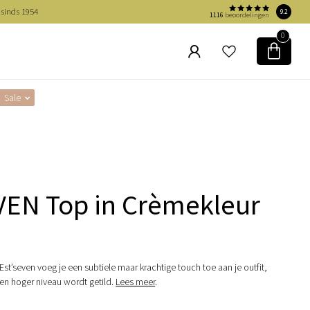
 sinds 1954
9.2
1116
beoordelingen
0
Sale
VEN Top in Crèmekleur
st’seven voeg je een subtiele maar krachtige touch toe aan je outfit,
een hoger niveau wordt getild.
Lees meer
.