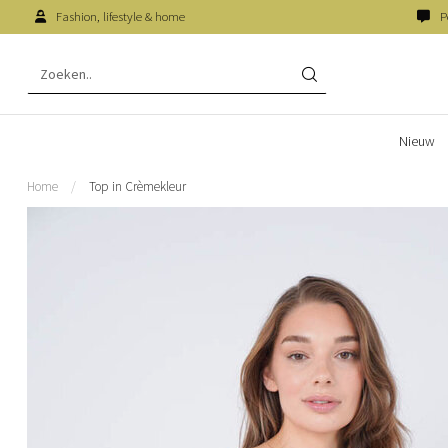
Fashion, lifestyle & home
P
Nieuw
Home
/
Top in Crèmekleur