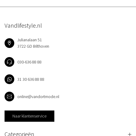
Vandlifestyle.nl
Julianalaan 51
3722 GD Bilthoven
030-636 88 88
31 30 636 88 88
online@vandortmode.nl
Naar klantenservice
Categorieën