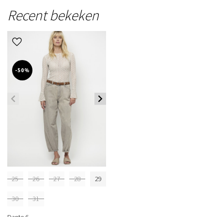
Recent bekeken
-50%
25
26
27
28
29
30
31
Dante 6