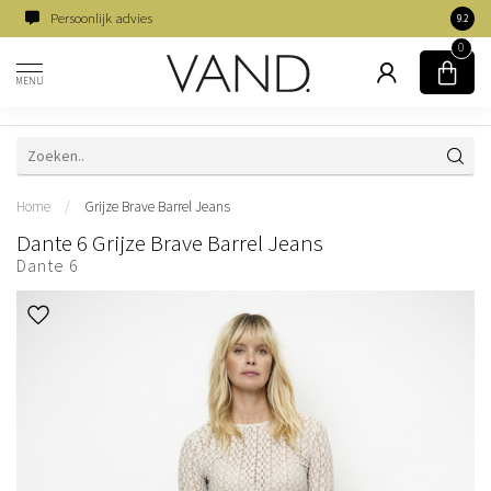
Persoonlijk advies
Famili
9.2
0
MENU
Home
/
Grijze Brave Barrel Jeans
Dante 6 Grijze Brave Barrel Jeans
Dante 6