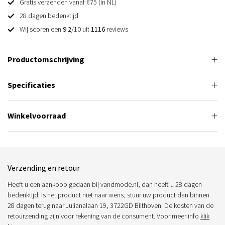
Gratis verzenden vanaf €75 (in NL)
28 dagen bedenktijd
Wij scoren een
9.2
/10 uit
1116
reviews
Productomschrijving
Specificaties
Winkelvoorraad
Verzending en retour
Heeft u een aankoop gedaan bij vandmode.nl, dan heeft u 28 dagen
bedenktijd. Is het product niet naar wens, stuur uw product dan binnen
28 dagen terug naar Julianalaan 19, 3722GD Bilthoven. De kosten van de
retourzending zijn voor rekening van de consument. Voor meer info
klik