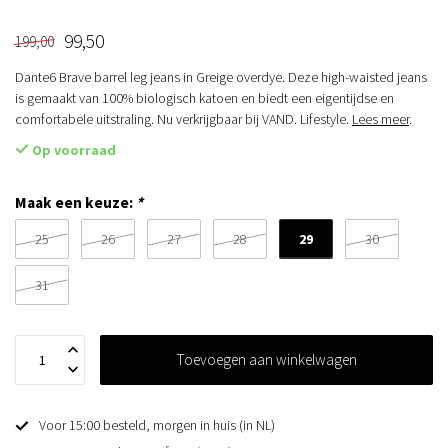
99,50
199,00
Dante6 Brave barrel leg jeans in Greige overdye. Deze high-waisted jeans
is gemaakt van 100% biologisch katoen en biedt een eigentijdse en
comfortabele uitstraling. Nu verkrijgbaar bij VAND. Lifestyle.
Lees meer
.
Op voorraad
Maak een keuze:
*
29
25
26
27
28
30
31
Toevoegen aan winkelwagen
Voor 15:00 besteld, morgen in huis (in NL)