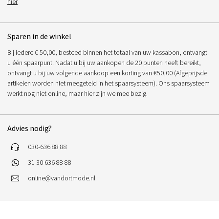
hier
Sparen in de winkel
Bij iedere € 50,00, besteed binnen het totaal van uw kassabon, ontvangt
u één spaarpunt. Nadat u bij uw aankopen de 20 punten heeft bereikt,
ontvangt u bij uw volgende aankoop een korting van €50,00 (Afgeprijsde
artikelen worden niet meegeteld in het spaarsysteem). Ons spaarsysteem
werkt nog niet online, maar hier zijn we mee bezig.
Advies nodig?
030-636 88 88
31 30 636 88 88
online@vandortmode.nl