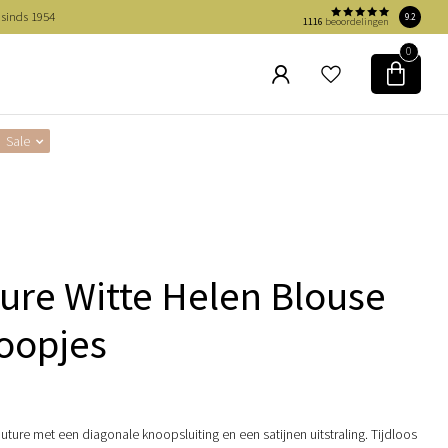
 sinds 1954
9.2
1116
beoordelingen
0
Sale
ure Witte Helen Blouse
oopjes
ture met een diagonale knoopsluiting en een satijnen uitstraling. Tijdloos