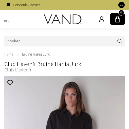
Persoonlijk advies
Famili
9.2
0
MENU
Home
/
Bruine Hania Jurk
Club L'avenir Bruine Hania Jurk
Club L'avenir