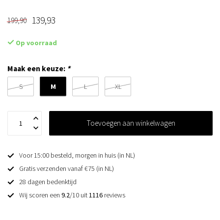
139,93
199,90
Op voorraad
Maak een keuze:
*
M
S
L
XL
Toevoegen aan winkelwagen
Voor 15:00 besteld, morgen in huis (in NL)
Gratis verzenden vanaf €75 (in NL)
28 dagen bedenktijd
Wij scoren een
9.2
/10 uit
1116
reviews