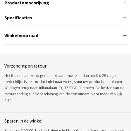
Productomschrijving
Specificaties
Winkelvoorraad
Verzending en retour
Heeft u een aankoop gedaan bij vandmode.nl, dan heeft u 28 dagen
bedenktijd. Is het product niet naar wens, stuur uw product dan binnen
28 dagen terug naar Julianalaan 19, 3722GD Bilthoven. De kosten van de
retourzending zijn voor rekening van de consument. Voor meer info
klik
hier
Sparen in de winkel
Bij iedere € 50,00, besteed binnen het totaal van uw kassabon, ontvangt