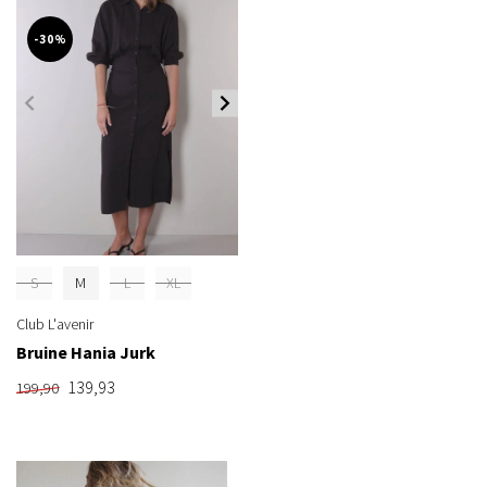
-30%
S
M
L
XL
Club L'avenir
Bruine Hania Jurk
139,93
199,90