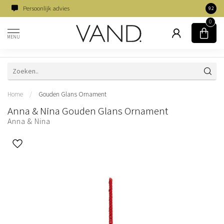
Persoonlijk advies
Famili
9.2
0
MENU
Home
/
Gouden Glans Ornament
Anna & Nina Gouden Glans Ornament
Anna & Nina