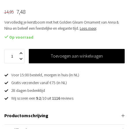
7,48
14,95
Vervolledig je kerstboom met het Golden Gleam Ornament van Anna &
Nina en beleef een feestelijke en elegante tijd.
Lees meer
.
Op voorraad
Toevoegen aan winkelwagen
Voor 15:00 besteld, morgen in huis (in NL)
Gratis verzenden vanaf €75 (in NL)
28 dagen bedenktijd
Wij scoren een
9.2
/10 uit
1116
reviews
Productomschrijving