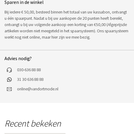
Sparen in de winkel
Bij iedere € 50,00, besteed binnen het totaal van uw kassabon, ontvangt
u één spaarpunt. Nadat u bij uw aankopen de 20 punten heeft bereikt,
ontvangt u bij uw volgende aankoop een korting van €50,00 (Afgeprijsde
artikelen worden niet meegeteld in het spaarsysteem). Ons spaarsysteem
werkt nog niet online, maar hier zijn we mee bezig.
Advies nodig?
030-636 88 88
31 30 636 88 88
online@vandortmode.nl
Recent bekeken