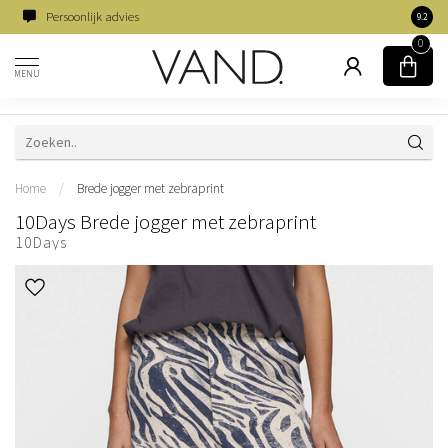
Familiebedrijf sinds 1954
9.2
0
MENU
Home
/
Brede jogger met zebraprint
10Days Brede jogger met zebraprint
10Days