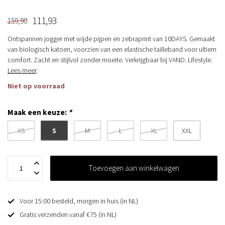
111,93
159,90
Ontspannen jogger met wijde pijpen en zebraprint van 10DAYS. Gemaakt
van biologisch katoen, voorzien van een elastische tailleband voor ultiem
comfort. Zacht en stijlvol zonder moeite. Verkrijgbaar bij VAND. Lifestyle.
Lees meer
.
Niet op voorraad
Maak een keuze:
*
S
XS
M
L
XL
XXL
Toevoegen aan winkelwagen
Voor 15:00 besteld, morgen in huis (in NL)
Gratis verzenden vanaf €75 (in NL)