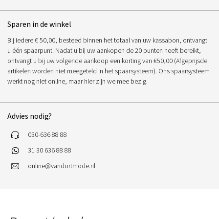
Sparen in de winkel
Bij iedere € 50,00, besteed binnen het totaal van uw kassabon, ontvangt
u één spaarpunt. Nadat u bij uw aankopen de 20 punten heeft bereikt,
ontvangt u bij uw volgende aankoop een korting van €50,00 (Afgeprijsde
artikelen worden niet meegeteld in het spaarsysteem). Ons spaarsysteem
werkt nog niet online, maar hier zijn we mee bezig.
Advies nodig?
030-636 88 88
31 30 636 88 88
online@vandortmode.nl