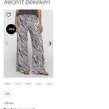
Recent bekeken
-30%
XS
S
M
L
XL
XXL
10Days