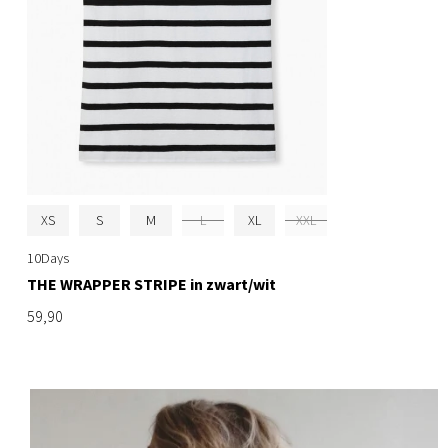
XS
S
M
L
XL
XXL
10Days
THE WRAPPER STRIPE in zwart/wit
59,90