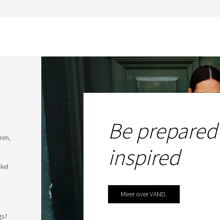
Be prepared
ren,
inspired
kel
Meer over VAND.
gs?