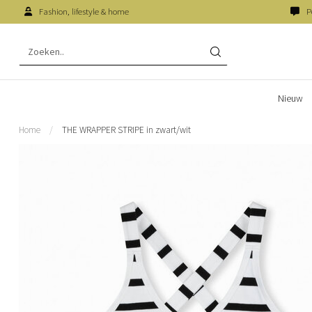
Fashion, lifestyle & home
P
Nieuw
Home
/
THE WRAPPER STRIPE in zwart/wit