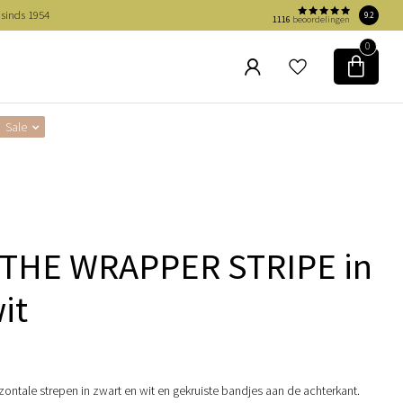
 sinds 1954
9.2
1116
beoordelingen
0
Sale
 THE WRAPPER STRIPE in
it
zontale strepen in zwart en wit en gekruiste bandjes aan de achterkant.