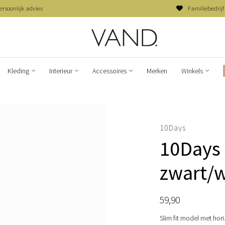
ersoonlijk advies
Familiebedrijf
Kleding
Interieur
Accessoires
Merken
Winkels
10Days
10Days
zwart/w
59,90
Slim fit model met hori