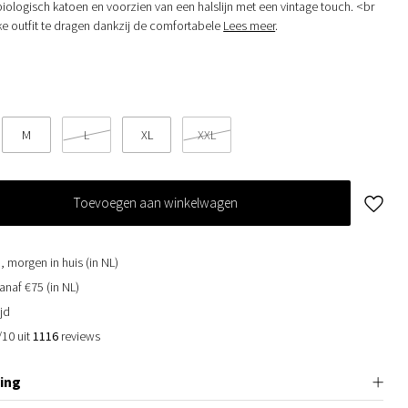
biologisch katoen en voorzien van een halslijn met een vintage touch. <br
e outfit te dragen dankzij de comfortabele
Lees meer
.
M
L
XL
XXL
Toevoegen aan winkelwagen
, morgen in huis (in NL)
anaf €75 (in NL)
jd
/10 uit
1116
reviews
ing