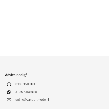
Advies nodig?
030-636 88 88
31 30 636 88 88
online@vandortmode.nl