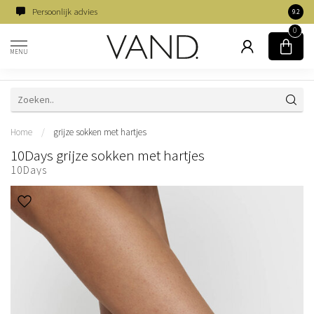
Persoonlijk advies
Famili
9.2
0
MENU
Home
/
grijze sokken met hartjes
10Days grijze sokken met hartjes
10Days