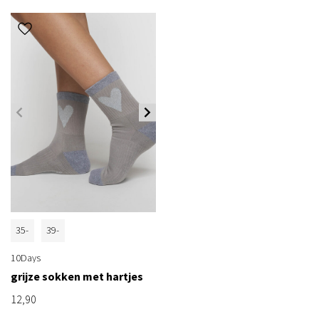
35-
39-
38
42
10Days
grijze sokken met hartjes
12,90