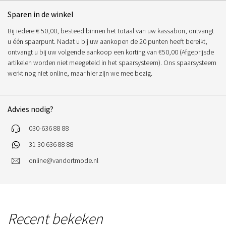
Sparen in de winkel
Bij iedere € 50,00, besteed binnen het totaal van uw kassabon, ontvangt
u één spaarpunt. Nadat u bij uw aankopen de 20 punten heeft bereikt,
ontvangt u bij uw volgende aankoop een korting van €50,00 (Afgeprijsde
artikelen worden niet meegeteld in het spaarsysteem). Ons spaarsysteem
werkt nog niet online, maar hier zijn we mee bezig.
Advies nodig?
030-636 88 88
31 30 636 88 88
online@vandortmode.nl
Recent bekeken