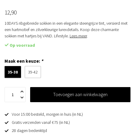
12,90
10DAYS ribgebreide sokken in een elegante steengrijze tint, versierd met
een hartmotief en zilverkleurige lurexdetails. Koop deze charmante
sokken met hartjes bij VAND. Lifestyle.
Lees meer
.
Op voorraad
Maak een keuze:
*
35-38
39-42
Toevoegen aan winkelwagen
Voor 15:00 besteld, morgen in huis (in NL)
Gratis verzenden vanaf €75 (in NL)
28 dagen bedenktijd