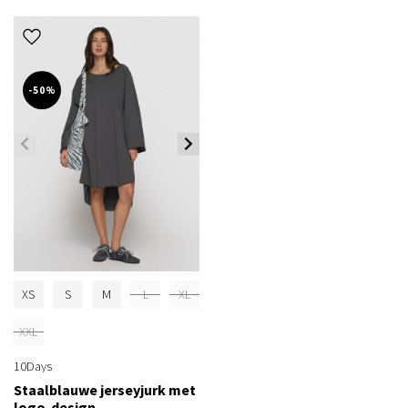
-50%
XS
S
M
L
XL
XXL
10Days
Staalblauwe jerseyjurk met
logo-design