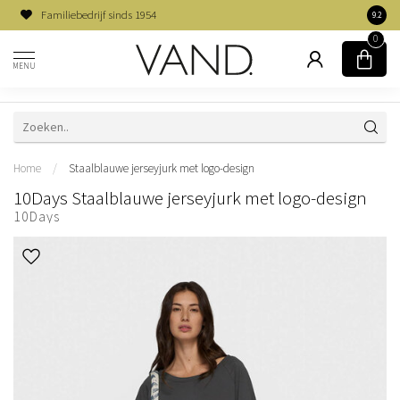
Familiebedrijf sinds 1954
9.2
0
MENU
Home
/
Staalblauwe jerseyjurk met logo-design
10Days Staalblauwe jerseyjurk met logo-design
10Days