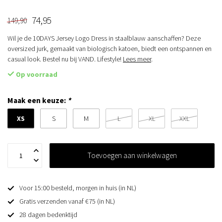
74,95
149,90
Wil je de 10DAYS Jersey Logo Dress in staalblauw aanschaffen? Deze
oversized jurk, gemaakt van biologisch katoen, biedt een ontspannen en
casual look. Bestel nu bij VAND. Lifestyle!
Lees meer
.
Op voorraad
Maak een keuze:
*
XS
S
M
L
XL
XXL
Toevoegen aan winkelwagen
Voor 15:00 besteld, morgen in huis (in NL)
Gratis verzenden vanaf €75 (in NL)
28 dagen bedenktijd