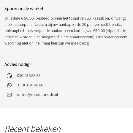
Sparen in de winkel
Bij iedere € 50,00, besteed binnen het totaal van uw kassabon, ontvangt
u één spaarpunt. Nadat u bij uw aankopen de 20 punten heeft bereikt,
ontvangt u bij uw volgende aankoop een korting van €50,00 (Afgeprijsde
artikelen worden niet meegeteld in het spaarsysteem). Ons spaarsysteem
werkt nog niet online, maar hier zijn we mee bezig.
Advies nodig?
030-636 88 88
31 30 636 88 88
online@vandortmode.nl
Recent bekeken