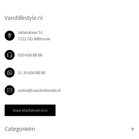
Vandlifestyle.nl
Julianalaan 51
3722 GD Bilthoven
030-636 88 88
31 30 636 88 88
online@vandortmode.nl
Naar klantenservice
Categorieën